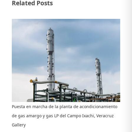
Related Posts
en
Proyecto
Plataforma
“Agosto
12”
Puesta en marcha de la planta de acondicionamiento
de gas amargo y gas LP del Campo Ixachi, Veracruz
Gallery