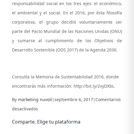
responsabilidad social en los tres ejes: el económico,
el ambiental y el social. En el 2016, por ésta filosofía
corporativa, el grupo decidió voluntariamente ser
parte del Pacto Mundial de las Naciones Unidas (ONU)
y sumarse al cumplimiento de los Objetivos de
Desarrollo Sostenible (ODS 2017) de la Agenda 2030.
Consulta la Memoria de Sustentabilidad 2016, donde
encontrarás más información: http://bit.ly/2vyDXbL
By
marketing nuvoil
|
septiembre 6, 2017
|
Comentarios
en
desactivados
Cero
Comparte. Elige tu plataforma
accidentes
Facebook
X
LinkedIn