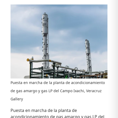
2026:
operación,
gas
natural
e
infraestructura
Puesta en marcha de la planta de acondicionamiento
de gas amargo y gas LP del Campo Ixachi, Veracruz
Gallery
Puesta en marcha de la planta de
acondicionamiento de gas amargo y gas LP del