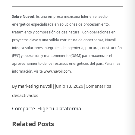
Sobre Nuvoil:
Es una empresa mexicana líder en el sector
energético especializada en soluciones de procesamiento,
tratamiento y compresión de gas natural. Con operaciones en
proyectos clave y una sólida estructura de gobernanza, Nuvoil
integra soluciones integrales de ingeniería, procura, construcción
(EPC) y operación y mantenimiento (O&M) para maximizar el
aprovechamiento de los recursos energéticos del país. Para más
información, visite
www.nuvoil.com
.
By
marketing nuvoil
|
junio 13, 2026
|
Comentarios
en
desactivados
Presentes
Comparte. Elige tu plataforma
en
Facebook
X
LinkedIn
Related Posts
el
CMP