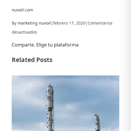
nuvoil.com
By
marketing nuvoil
|
febrero 17, 2020
|
Comentarios
en
desactivados
Grupo
Comparte. Elige tu plataforma
empresarial
Facebook
X
LinkedIn
Related Posts
mexicano
Nuvoil
celebra
su
Reunión
Anual
2020