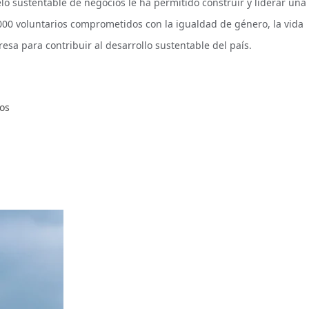
 sustentable de negocios le ha permitido construir y liderar una
000 voluntarios comprometidos con la igualdad de género, la vida
resa para contribuir al desarrollo sustentable del país.
en
os
Grupo
Nuvoil
es
galardonado
con
el
Distintivo
ESR
2019