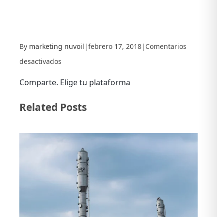
By
marketing nuvoil
|
febrero 17, 2018
|
Comentarios
en
desactivados
nuvoil
Comparte. Elige tu plataforma
celebra
Facebook
X
LinkedIn
Related Posts
su
Reunión
Anual
2018