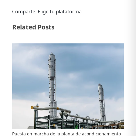
Nuvoil
Comparte. Elige tu plataforma
inicia
Facebook
X
LinkedIn
Related Posts
proceso
de
certificación
de
su
sistema
de
gestión
antisoborno
bajo
la
ISO
Puesta en marcha de la planta de acondicionamiento