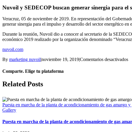
Nuvoil y SEDECOP buscan generar sinergia para el se
Veracruz, 05 de noviembre de 2019. En representación del Gobernado
generar sinergia para el impulso y desarrollo del sector energético en 
Durante la reunión, Nuvoil dio a conocer al secretario de la SEDECOP
económico 2019 realizado por la organización denominado “Veracruz:
nuvoil.com
e
By
marketing nuvoil
|
noviembre 19, 2019
|
Comentarios desactivados
N
y
Comparte. Elige tu plataforma
S
b
Facebook
X
LinkedIn
Related Posts
ge
si
pa
el
Puesta en marcha de la planta de acondicionamiento de gas amargo y
se
Gallery
en
e
Puesta en marcha de la planta de acondicionamiento de gas ama
Ve