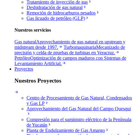
Tratamiento de inyección de gas
Deshidratación de gas natural
Remoción de hidrocarburos pesados
Gas licuado de petróleo (GLP)
Nuestros servicios
Gas natural
Aprovechamiento de gas natural en upstream y
midstream desde 1997.
Turbomaquinaria
Mecanizado de
precisión y celda de pruebas de turbinas en Veracruz.
Petróleo
Optimización de campos maduros con Sistemas de
Levantamiento Artificial.
Proyectos
Nuestros Proyectos
Centro de Procesamiento de Gas Natural, Condensados
y Gas LP
Aprovechamiento del Gas Natural del Campo Quesqui
Compresión para el suministro eléctrico de la Península
de Yucatán
Planta de Endulzamiento de Gas Amargo