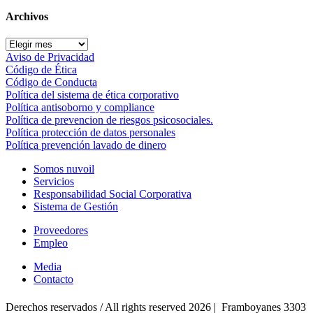
Archivos
Archivos
Aviso de Privacidad
Código de Ética
Código de Conducta
Política del sistema de ética corporativo
Política antisoborno y compliance
Política de prevencion de riesgos psicosociales.
Política protección de datos personales
Política prevención lavado de dinero
Somos nuvoil
Servicios
Responsabilidad Social Corporativa
Sistema de Gestión
Proveedores
Empleo
Media
Contacto
Derechos reservados / All rights reserved
2026 | Framboyanes 3303