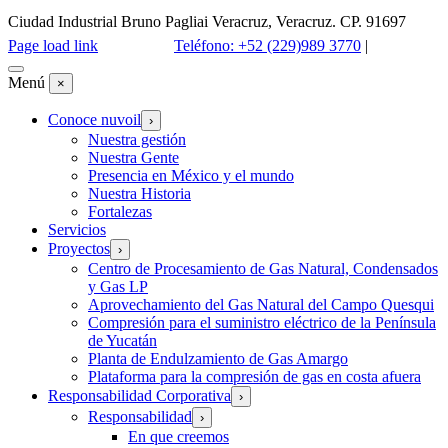
Ciudad Industrial Bruno Pagliai Veracruz, Veracruz. CP. 91697
Page load link
Teléfono: +52 (229)989 3770
|
E- MAIL
Menú
×
Conoce nuvoil
›
Nuestra gestión
Nuestra Gente
Presencia en México y el mundo
Nuestra Historia
Fortalezas
Servicios
Proyectos
›
Centro de Procesamiento de Gas Natural, Condensados
y Gas LP
Aprovechamiento del Gas Natural del Campo Quesqui
Compresión para el suministro eléctrico de la Península
de Yucatán
Planta de Endulzamiento de Gas Amargo
Plataforma para la compresión de gas en costa afuera
Responsabilidad Corporativa
›
Responsabilidad
›
En que creemos